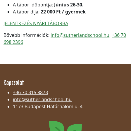
A tábor időpontja:
Június 26-30.
A tábor díja:
22 000 Ft / gyermek
JELENTKEZÉS NYÁRI TÁBORBA
Bővebb információk:
info@sutherlandschool.hu
,
+36 70
698 2396
Kapcsolat
+36 70 315 8873
info@sutherlandschool.hu
1173 Budapest Határhalom u. 4