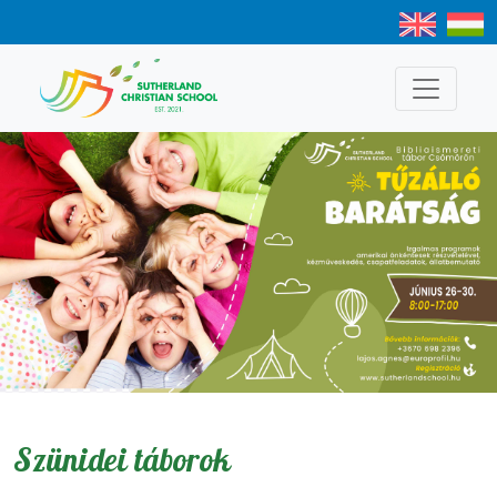
Szünidei táborok