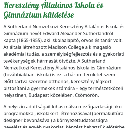
Keresztény Általános Iskola és
Gimnázium küldetése
A Sutherland Nemzetközi Keresztény Általános Iskola és
Gimnázium nevét Edward Alexander Sutherlandról
kapta (1865-1955), aki iskolaalapító, orvos és tanár volt.
Az általa létrehozott Madison College a kimagasló
akadémiai tudás, a személyiségfejlesztés és a gyakorlati
tevékenységek hármasát ötvözte. A Sutherland
Nemzetközi Keresztény Általános Iskola és Gimnázium
(továbbiakban: iskola) is ezt a három területet szem
előtt tartva szeretne otthonos, keresztény légkört
biztosítani a gyermekek számára – egy természetközeli
helyszínen, Budapest közelében, Csömörön.
A helyszín adottságait kihasználva mezőgazdasági öko
programokkal, iskolakert létrehozásával (permakultúra
designer bevonásával) a környezettudatosságra
nevelést és egyéb gyakorlati képzést helyezzük előtérbe