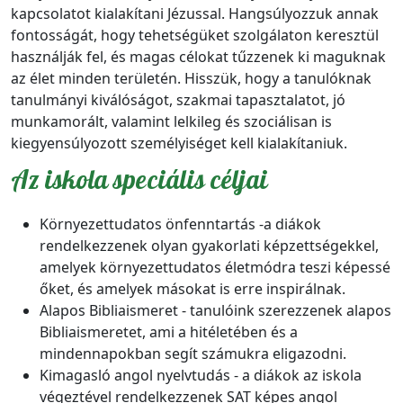
kapcsolatot kialakítani Jézussal. Hangsúlyozzuk annak
fontosságát, hogy tehetségüket szolgálaton keresztül
használják fel, és magas célokat tűzzenek ki maguknak
az élet minden területén. Hisszük, hogy a tanulóknak
tanulmányi kiválóságot, szakmai tapasztalatot, jó
munkamorált, valamint lelkileg és szociálisan is
kiegyensúlyozott személyiséget kell kialakítaniuk.
Az iskola speciális céljai
Környezettudatos önfenntartás -a diákok
rendelkezzenek olyan gyakorlati képzettségekkel,
amelyek környezettudatos életmódra teszi képessé
őket, és amelyek másokat is erre inspirálnak.
Alapos Bibliaismeret - tanulóink szerezzenek alapos
Bibliaismeretet, ami a hitéletében és a
mindennapokban segít számukra eligazodni.
Kimagasló angol nyelvtudás - a diákok az iskola
végeztével rendelkezzenek SAT képes angol