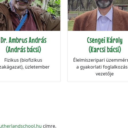
Dr. Ambrus András
Csengei Károly
(András bácsi)
(Karcsi bácsi)
Fizikus (biofizikus
Élelmiszeripari üzemmér
zakágazat), üzletember
a gyakorlati foglalkozá
vezetője
utherlandschool.hu
címre.