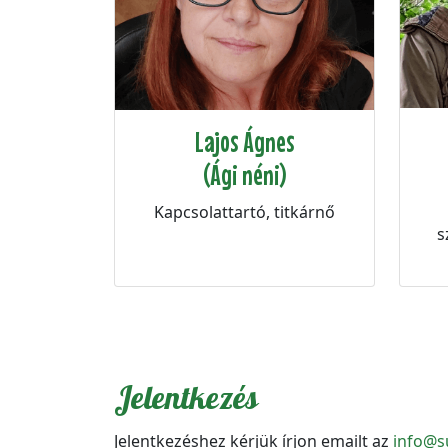
Lajos Ágnes
(Ági néni)
Kapcsolattartó, titkárnő
s
Jelentkezés
Jelentkezéshez kérjük írjon emailt az
info@s