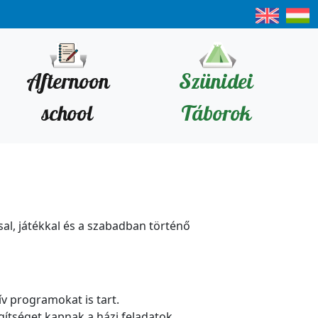
Afternoon
Szünidei
school
Táborok
sal, játékkal és a szabadban történő
ív programokat is tart.
egítséget kapnak a házi feladatok