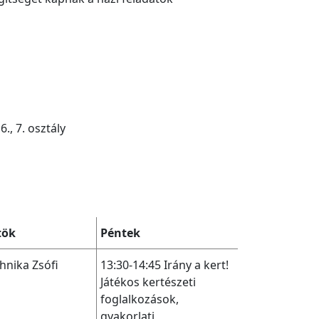
., 7. osztály
tök
Péntek
chnika Zsófi
13:30-14:45
Irány a kert!
Játékos kertészeti
foglalkozások,
gyakorlati