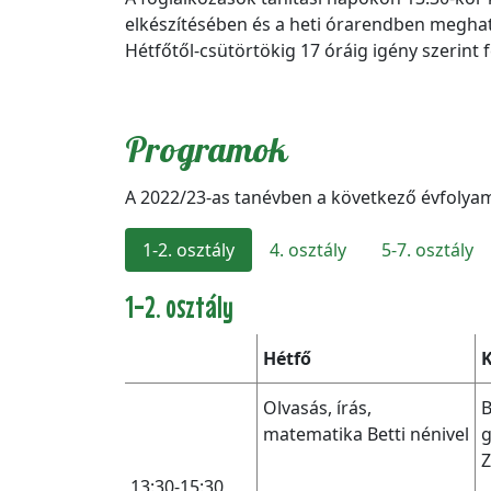
elkészítésében és a heti órarendben megha
Hétfőtől-csütörtökig 17 óráig igény szerint f
Programok
A 2022/23-as tanévben a következő évfolyamon 
1-2. osztály
4. osztály
5-7. osztály
1-2. osztály
Hétfő
Olvasás, írás,
B
matematika Betti nénivel
g
Z
13:30-15:30