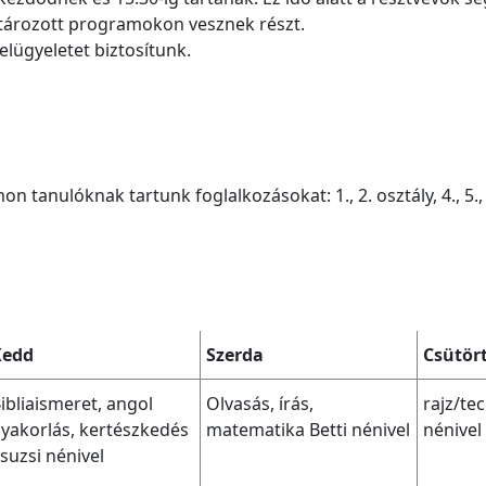
tározott programokon vesznek részt.
elügyeletet biztosítunk.
tanulóknak tartunk foglalkozásokat: 1., 2. osztály, 4., 5., 6
Kedd
Szerda
Csütör
ibliaismeret, angol
Olvasás, írás,
rajz/te
yakorlás, kertészkedés
matematika Betti nénivel
nénivel
suzsi nénivel