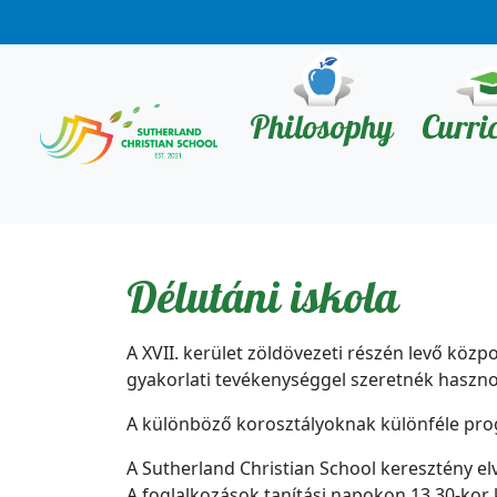
Philosophy
Curri
Délutáni iskola
A XVII. kerület zöldövezeti részén levő közp
gyakorlati tevékenységgel szeretnék haszno
A különböző korosztályoknak különféle prog
A Sutherland Christian School keresztény elve
A foglalkozások tanítási napokon 13.30-kor 