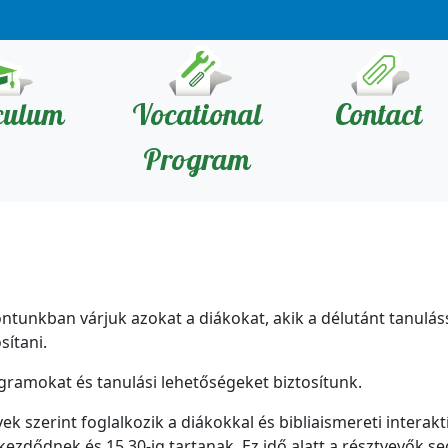
culum
Vocational
Contact
Program
ontunkban várjuk azokat a diákokat, akik a délutánt tanulás
sítani.
ramokat és tanulási lehetőségeket biztosítunk.
k szerint foglalkozik a diákokkal és bibliaismereti interakt
kezdődnek és 15.30-ig tartanak. Ez idő alatt a résztvevők s